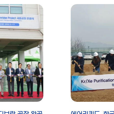
디보란 공장 완공
에어리퀴드, 한국