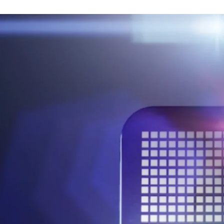
Skip
this
section