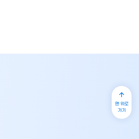
맨 위로
가기