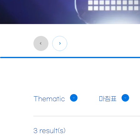
Go
back
before
this
section
Thematic
마침표
3 result(s)