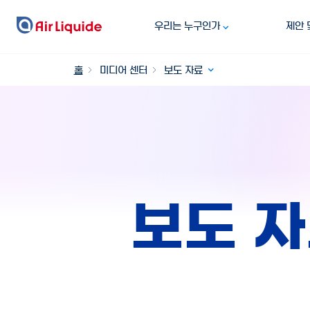
주
우리는 누구인가
제안 
요
콘
텐
홈
미디어 센터
보도 자료
츠
로
건
너
뛰
기
보도 